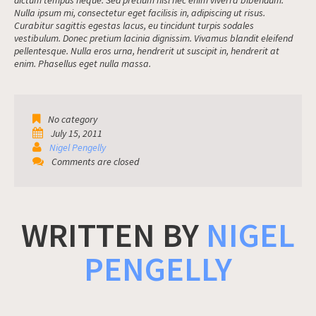
dictum tempus neque. Sed pretium nisl nec enim viverra bibendum.
Nulla ipsum mi, consectetur eget facilisis in, adipiscing ut risus.
Curabitur sagittis egestas lacus, eu tincidunt turpis sodales
vestibulum. Donec pretium lacinia dignissim. Vivamus blandit eleifend
pellentesque. Nulla eros urna, hendrerit ut suscipit in, hendrerit at
enim. Phasellus eget nulla massa.
No category
July 15, 2011
Nigel Pengelly
Comments are closed
WRITTEN BY
NIGEL
PENGELLY