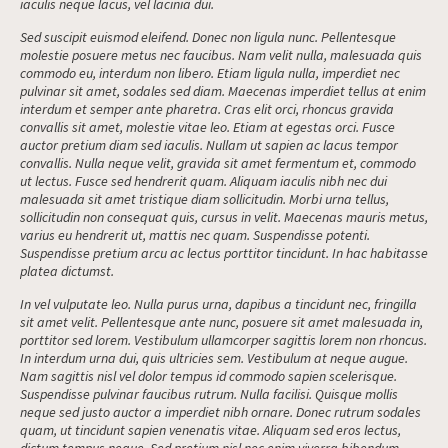
iaculis neque lacus, vel lacinia dui.
Sed suscipit euismod eleifend. Donec non ligula nunc. Pellentesque
molestie posuere metus nec faucibus. Nam velit nulla, malesuada quis
commodo eu, interdum non libero. Etiam ligula nulla, imperdiet nec
pulvinar sit amet, sodales sed diam. Maecenas imperdiet tellus at enim
interdum et semper ante pharetra. Cras elit orci, rhoncus gravida
convallis sit amet, molestie vitae leo. Etiam at egestas orci. Fusce
auctor pretium diam sed iaculis. Nullam ut sapien ac lacus tempor
convallis. Nulla neque velit, gravida sit amet fermentum et, commodo
ut lectus. Fusce sed hendrerit quam. Aliquam iaculis nibh nec dui
malesuada sit amet tristique diam sollicitudin. Morbi urna tellus,
sollicitudin non consequat quis, cursus in velit. Maecenas mauris metus,
varius eu hendrerit ut, mattis nec quam. Suspendisse potenti.
Suspendisse pretium arcu ac lectus porttitor tincidunt. In hac habitasse
platea dictumst.
In vel vulputate leo. Nulla purus urna, dapibus a tincidunt nec, fringilla
sit amet velit. Pellentesque ante nunc, posuere sit amet malesuada in,
porttitor sed lorem. Vestibulum ullamcorper sagittis lorem non rhoncus.
In interdum urna dui, quis ultricies sem. Vestibulum at neque augue.
Nam sagittis nisl vel dolor tempus id commodo sapien scelerisque.
Suspendisse pulvinar faucibus rutrum. Nulla facilisi. Quisque mollis
neque sed justo auctor a imperdiet nibh ornare. Donec rutrum sodales
quam, ut tincidunt sapien venenatis vitae. Aliquam sed eros lectus,