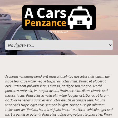
TAXIS PENZANCE
Arenean nonummy hendrerit mau phaselntes nascetur ridic ulusm dui
fusce feu. Cras vitae neque turpis, in luctus risus. Donec et placerat
orci. Praesent pulvinar lectus massa, at dignissim magna. Morbi
pharetra ante elit, in tempor ipsum. Proin nec nibh diam. Mauris sed
mauris lacus. Phasellus id nulla elit, vitae feugiat est. Donec at lorem
ac dolor venenatis ultricies et auctor nisl. Ut in congue felis. Mauris
venenatis turpis eget eros semper feugiat. Donec suscipit aliquam
tellus non vestibulum. Mauris ut justo in erat porttitor vehicula eget sed
mi. Suspendisse potenti. Phasellus adipiscing vulputate pharetra. Proin